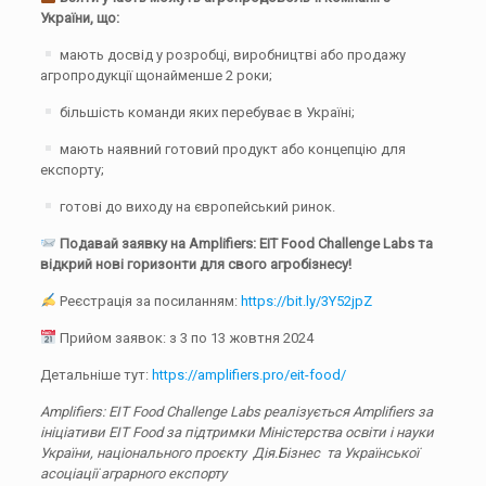
України, що:
мають досвід у розробці, виробництві або продажу
агропродукції щонайменше 2 роки;
більшість команди яких перебуває в Україні;
мають наявний готовий продукт або концепцію для
експорту;
готові до виходу на європейський ринок.
Подавай заявку на Amplifiers: EIT Food Challenge Labs та
відкрий нові горизонти для свого агробізнесу!
Реєстрація за посиланням:
https://bit.ly/3Y52jpZ
Прийом заявок: з 3 по 13 жовтня 2024
Детальніше тут:
https://amplifiers.pro/eit-food/
Amplifiers: EIT Food Challenge Labs реалізується Amplifiers за
ініціативи EIT Food за підтримки Міністерства освіти і науки
України, національного проєкту Дія.Бізнес та Української
асоціації аграрного експорту