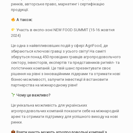
ринків, авторське право, маркетинг і сертифікацію
продукції.
А також:
Участь в експо-зоні NEW FOOD SUMMIT (15-16 жовтня
2024)
Це одна з найвпливовіших подій у сфері AgriFood, де
збираються ключові гравці з усього світу! На саміті
зберуться понад 450 провідних гравців агропродовольчого
сектору, інвесторів, експертів та представників ритейл- та
логістичних компаній. Це твій шанс презентувати своє
рішення на рівні з інноваційними лідерами та отримати нові
бізнес-можливості, залучити інвестиції й встановити
партнерства на міжнародному рівні!
Чому це важливо?
Це унікальна можливість для українських
агропродовольчих компаній показати себе на міжнародній
арені та отримати підтримку для успішного виходу на нові
ринки.
Взяти участь можуть агропродовольчі компанії з