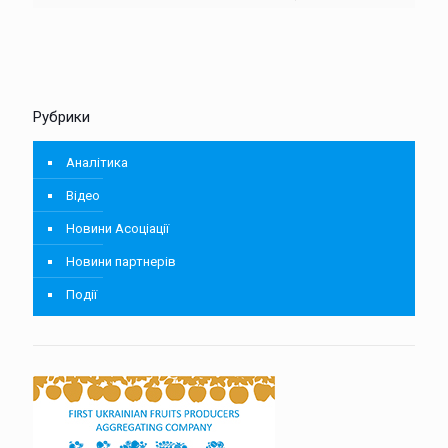
Рубрики
Аналітика
Відео
Новини Асоціації
Новини партнерів
Події