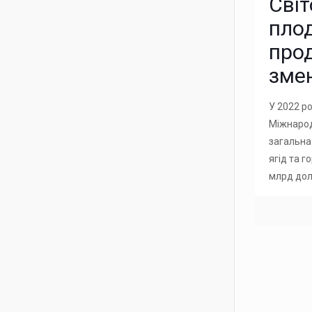
Світ
пло
про
зме
У 2022 ро
Міжнарод
загальна 
ягід та г
млрд дол