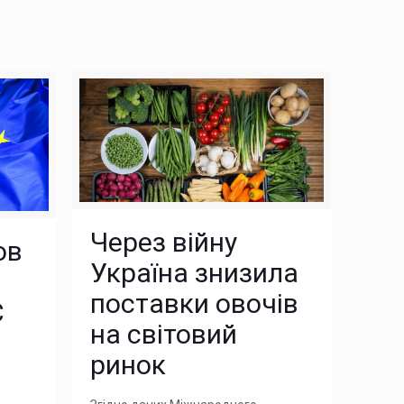
Через війну
ов
Україна знизила
поставки овочів
С
на світовий
ринок