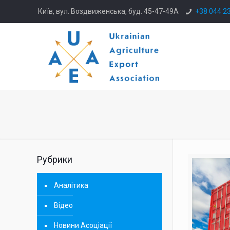
Київ, вул. Воздвиженська, буд. 45-47-49А
+38 044 2
Рубрики
Аналітика
Відео
Новини Асоціації