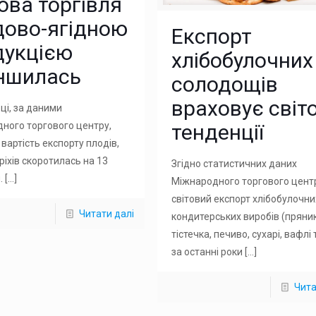
ова торгівля
дово-ягідною
Експорт
дукцією
хлібобулочних
ншилась
солодощів
враховує світо
ці, за даними
ного торгового центру,
тенденції
вартість експорту плодів,
оріхів скоротилась на 13
Згідно статистичних даних
.
[…]
Міжнародного торгового цент
світовий експорт хлібобулочни
Читати далі
кондитерських виробів (пряник
тістечка, печиво, сухарі, вафлі
за останні роки
[…]
Чита