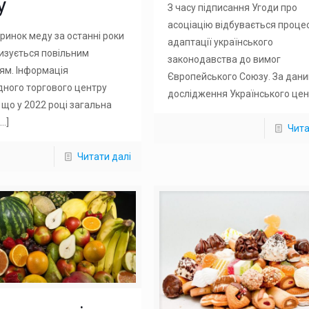
у
З часу підписання Угоди про
асоціацію відбувається проце
ринок меду за останні роки
адаптації українського
изується повільним
законодавства до вимог
ям. Інформація
Європейського Союзу. За дан
ного торгового центру
дослідження Українського це
 що у 2022 році загальна
…]
Чита
Читати далі