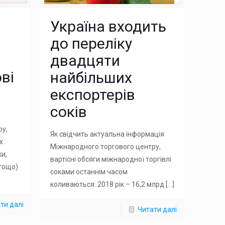
Україна входить
до переліку
двадцяти
ві
найбільших
експортерів
соків
ру,
Як свідчить актуальна інформація
х
Міжнародного торгового центру,
и,
вартісні обсяги міжнародної торгівлі
 тощо)
соками останнім часом
коливаються: 2018 рік – 16,2 млрд
[…]
ти далі
Читати далі