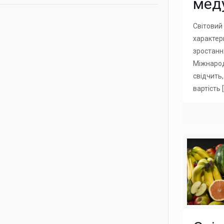
мед
Світовий 
характер
зростанн
Міжнарод
свідчить,
вартість
[