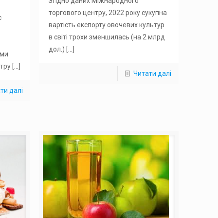
Згідно даних Міжнародного
торгового центру, 2022 року сукупна
с
вартість експорту овочевих культур
в світі трохи зменшилась (на 2 млрд
дол.)
[…]
ими
нтру
[…]
Читати далі
ти далі