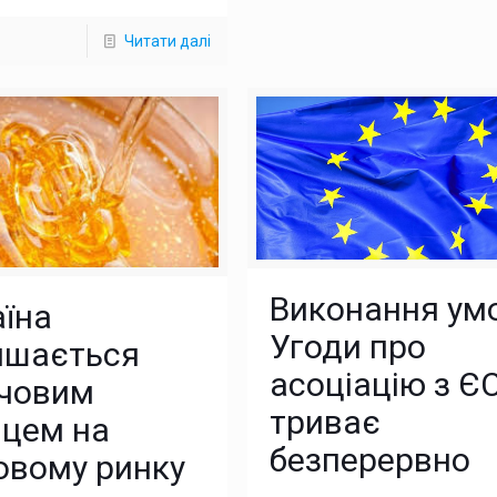
Читати далі
Виконання ум
їна
Угоди про
ишається
асоціацію з Є
човим
триває
вцем на
безперервно
овому ринку