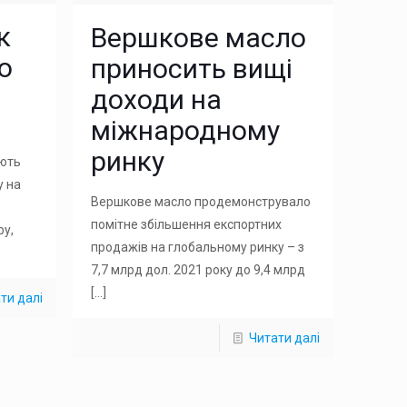
к
Вершкове масло
о
приносить вищі
доходи на
міжнародному
ринку
ають
у на
Вершкове масло продемонструвало
помітне збільшення експортних
ру,
продажів на глобальному ринку – з
7,7 млрд дол. 2021 року до 9,4 млрд
[…]
ти далі
Читати далі